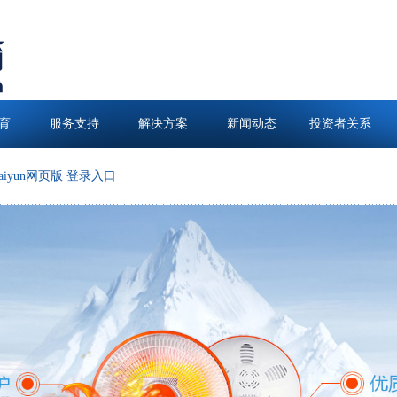
育
服务支持
解决方案
新闻动态
投资者关系
网页版 登录入口