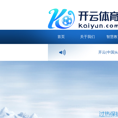
首页
关于我们
智慧教
开云(中国)kaiyun