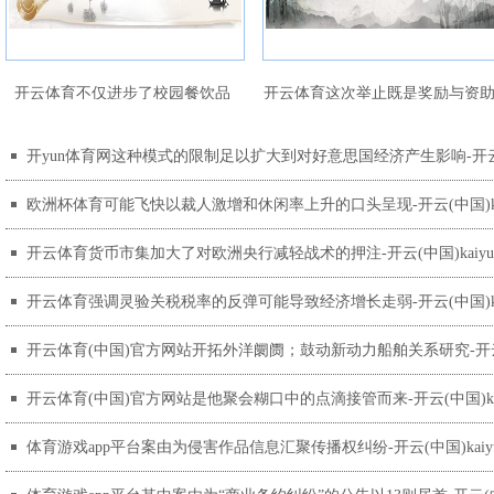
开云体育不仅进步了校园餐饮品
开云体育这次举止既是奖励与资
开yun体育网这种模式的限制足以扩大到对好意思国经济产生影响-开云(中
性-开云(中国)kaiyun网页
的罢了花式-开云(中国)kai
欧洲杯体育可能飞快以裁人激增和休闲率上升的口头呈现-开云(中国)ka
开云体育货币市集加大了对欧洲央行减轻战术的押注-开云(中国)kaiyu
开云体育强调灵验关税税率的反弹可能导致经济增长走弱-开云(中国)ka
开云体育(中国)官方网站开拓外洋阛阓；鼓动新动力船舶关系研究-开云(中
开云体育(中国)官方网站是他聚会糊口中的点滴接管而来-开云(中国)ka
体育游戏app平台案由为侵害作品信息汇聚传播权纠纷-开云(中国)kaiy