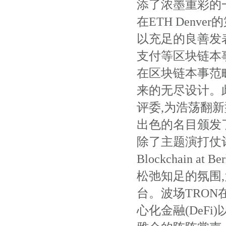
添了浓墨重彩的
在ETH Denve
以充足的良善发
支付等区块链本
在区块链本事范
来的无尽设计。此外
评委,为浩荡翻
出色的名目颁发了
除了主题演打仗评委
Blockchain a
松弛知足的氛围
台。波场TRO
心化金融(DeF