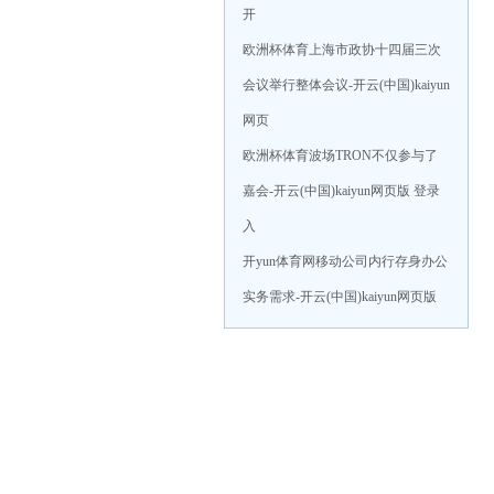
开
欧洲杯体育上海市政协十四届三次
会议举行整体会议-开云(中国)kaiyun
网页
欧洲杯体育波场TRON不仅参与了
嘉会-开云(中国)kaiyun网页版 登录
入
开yun体育网移动公司内行存身办公
实务需求-开云(中国)kaiyun网页版