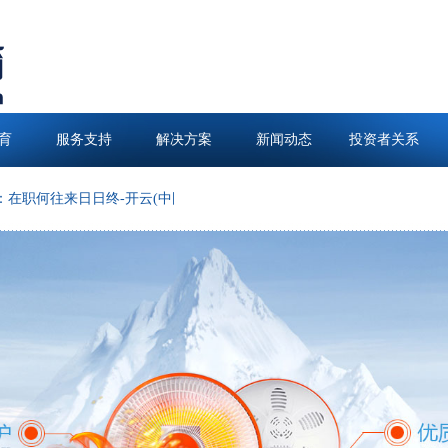
育
服务支持
解决方案
新闻动态
投资者关系
终-开云(中国)kaiyun网页版 登录入口