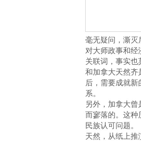
毫无疑问，澌灭
对大师政事和经
关联词，事实也
和加拿大天然齐
后，需要成就新
系。
另外，加拿大曾
而寥落的。这种
民族认可问题。
天然，从纸上推