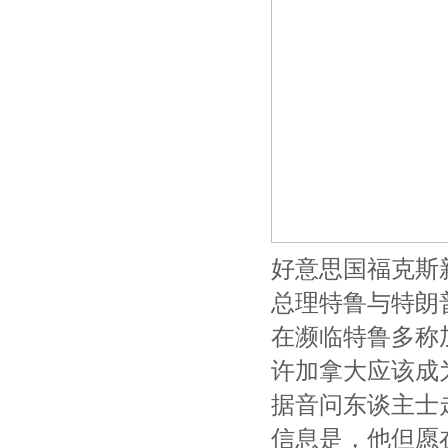
好意思国福克斯新
总理特鲁与特朗
在濒临特鲁多称
许加拿大应该成
据音问东谈主士
信息是，他但愿