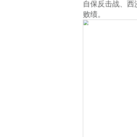
自保反击战、西
败绩。