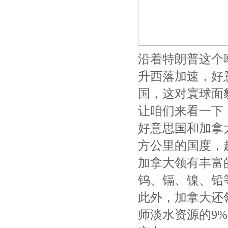
沿着特朗普这个
升西落加速，好
国，这对寰球面
让咱们来看一下
好意思国和加拿
方公里的国度，
加拿大领有丰富
钨、镉、镍、铅
此外，加拿大还
师淡水资源的9