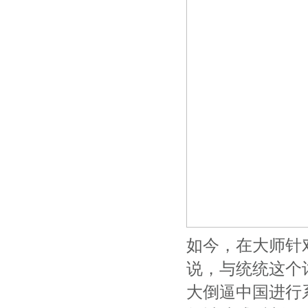
如今，在大师针
说，与统统这个
大倒逼中国进行