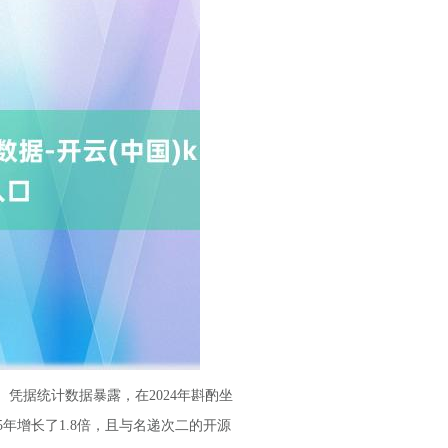
凭据统计数据暴露，在2024年斟酌坐
15年增长了1.8倍，且与名递次二的开源