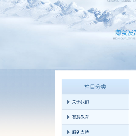
栏目分类
关于我们
智慧教育
服务支持