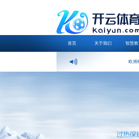
首页
关于我们
智慧教
欧洲杯体育由