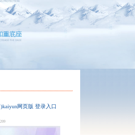
量迁徙数据-开云(中国)kaiyun网页版 登录入
aiyun网页版 登录入口
209